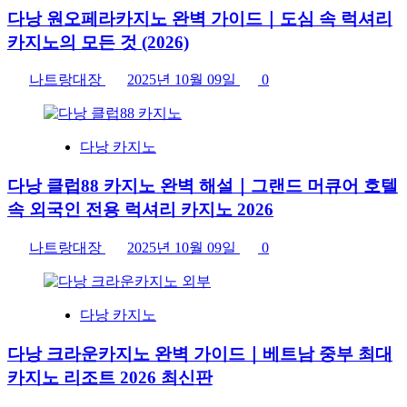
다낭 원오페라카지노 완벽 가이드｜도심 속 럭셔리
카지노의 모든 것 (2026)
나트랑대장
2025년 10월 09일
0
다낭 카지노
다낭 클럽88 카지노 완벽 해설｜그랜드 머큐어 호텔
속 외국인 전용 럭셔리 카지노 2026
나트랑대장
2025년 10월 09일
0
다낭 카지노
다낭 크라운카지노 완벽 가이드｜베트남 중부 최대
카지노 리조트 2026 최신판