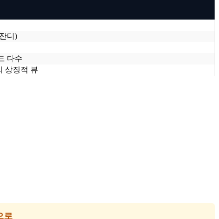
형 잔디)
드 다수
랑의 상징적 뷰
으로