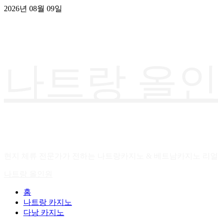
콘
2026년 08월 09일
텐
츠
로
건
너
나트랑 올
뛰
기
현지 체류 전문가가 전하는 나트랑카지노 & 베트남카지노 리얼
기
나트랑 올인원
본
홈
메
나트랑 카지노
뉴
다낭 카지노