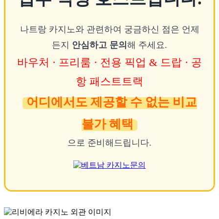
나트랑 카지노와 관련하여 궁금하신 점은 언제
든지
안심하고 문의
해 주세요.
바우처 · 프리룸 · 전용 픽업 & 드랍 · 공
항 패스트트랙
어디에서도 제공할 수 없는 비교
불가 혜택
으로 준비해드립니다.