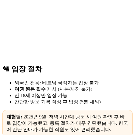
🛂 입장 절차
외국인 전용: 베트남 국적자는 입장 불가
여권 원본
필수 제시 (사본/사진 불가)
만 18세 이상만 입장 가능
간단한 방문 기록 작성 후 입장 (5분 내외)
체험담:
2025년 9월, 저녁 시간대 방문 시 여권 확인 후 바
로 입장이 가능했고, 등록 절차가 매우 간단했습니다. 한국
어 간단 안내가 가능한 직원도 있어 편리했습니다.