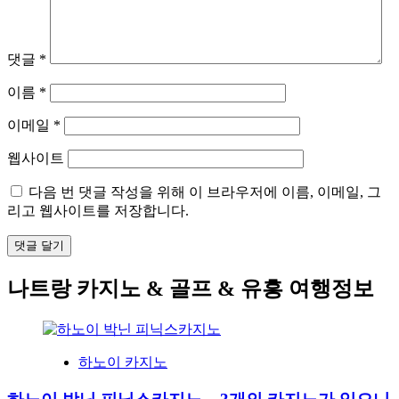
댓글
*
이름
*
이메일
*
웹사이트
다음 번 댓글 작성을 위해 이 브라우저에 이름, 이메일, 그
리고 웹사이트를 저장합니다.
나트랑 카지노 & 골프 & 유흥 여행정보
하노이 카지노