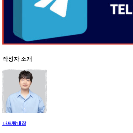
작성자 소개
나트랑대장