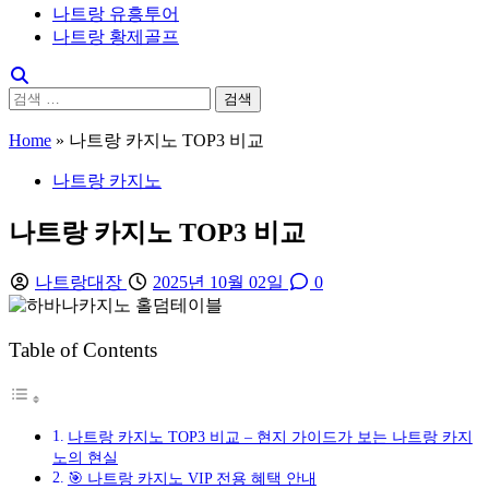
나트랑 유흥투어
나트랑 황제골프
검
색:
Home
»
나트랑 카지노 TOP3 비교
나트랑 카지노
나트랑 카지노 TOP3 비교
나트랑대장
2025년 10월 02일
0
Table of Contents
나트랑 카지노 TOP3 비교 – 현지 가이드가 보는 나트랑 카지
노의 현실
🎯 나트랑 카지노 VIP 전용 혜택 안내