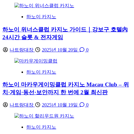
하노이 카지노
하노이 위너스클럽 카지노 가이드｜강보구 호텔內
24시간 슬롯 & 전자게임
나트랑대장
2025년 10월 20일
0
하노이 카지노
하노이 마카우게이밍클럽 카지노 Macau Club – 위
치·게임·동선·보안까지 한 번에 2월 최신판
나트랑대장
2025년 10월 19일
0
하노이 카지노