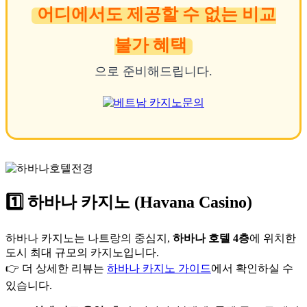
어디에서도 제공할 수 없는 비교
불가 혜택
으로 준비해드립니다.
1️⃣ 하바나 카지노 (Havana Casino)
하바나 카지노는 나트랑의 중심지,
하바나 호텔 4층
에 위치한
도시 최대 규모의 카지노입니다.
👉 더 상세한 리뷰는
하바나 카지노 가이드
에서 확인하실 수
있습니다.