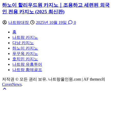
하노이 할리우드원 카지노｜조용하고 세련된 외국
인 전용 카지노 (2025 최신판)
나트랑대장
2025년 10월 19일
0
홈
나트랑 카지노
다낭 카지노
하노이 카지노
푸꾸옥 카지노
호치민 카지노
나트랑 유흥투어
나트랑 황제골프
저작권 © 모든 권리 보유. 나트랑올인원.com
|
AF themes의
CoverNews
.