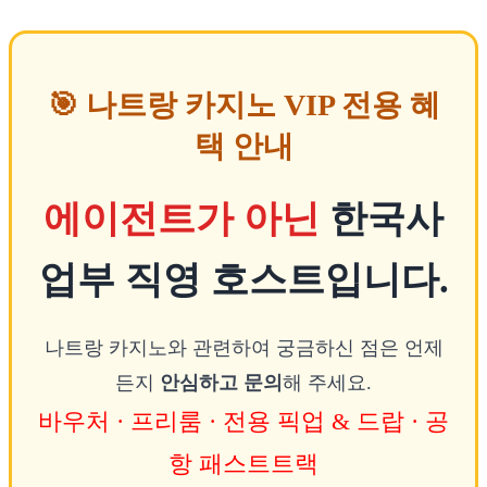
🎯 나트랑 카지노 VIP 전용 혜
택 안내
에이전트가 아닌
한국사
업부 직영 호스트
입니다.
나트랑 카지노와 관련하여 궁금하신 점은 언제
든지
안심하고 문의
해 주세요.
바우처 · 프리룸 · 전용 픽업 & 드랍 · 공
항 패스트트랙