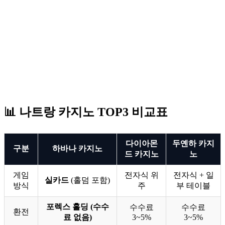
📊 나트랑 카지노 TOP3 비교표
다이아몬
두옌하 카지
구분
하바나 카지노
드 카지노
노
게임
전자식 위
전자식 + 일
실카드
(홀덤 포함)
방식
주
부 테이블
포렉스 홀딩 (수수
수수료
수수료
환전
료 없음)
3~5%
3~5%