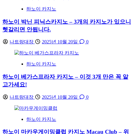
하노이 카지노
하노이 박닌 피닉스카지노 – 3개의 카지노가 있으니
헷갈리면 안됩니다.
나트랑대장
2025년 10월 20일
0
하노이 카지노
하노이 베가스프라자 카지노 – 이것 3개 만은 꼭 알
고가세요!
나트랑대장
2025년 10월 20일
0
하노이 카지노
하노이 마카우게이밍클럽 카지노 Macau Club – 위