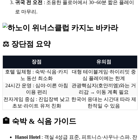
귀국 전 오전
: 조용한 플로어에서 30~60분 짧은 플레이
로 마무리.
⚖️ 장단점 요약
장점
유의점
호텔 일체형 : 숙박·식음·카지
대형 테이블게임·하이리밋 중
노 동선 최소화
심 플레이에는 한계
24시간 운영 : 심야·이른 아침
관광핵심지(호안끼엠)와는 거
이용 편리
리감 → 이동 계획 필요
전자게임 중심 : 진입장벽 낮고
한국어 응대는 시간대 따라 제
초보·라이트 유저 친화
한적일 수 있음
🏨 숙박 & 식음 가이드
Hanoi Hotel
: 객실 4성급 표준, 피트니스·사우나·스파. 잔