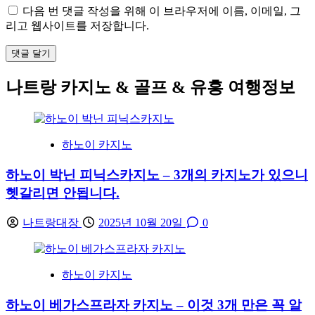
다음 번 댓글 작성을 위해 이 브라우저에 이름, 이메일, 그
리고 웹사이트를 저장합니다.
나트랑 카지노 & 골프 & 유흥 여행정보
하노이 카지노
하노이 박닌 피닉스카지노 – 3개의 카지노가 있으니
헷갈리면 안됩니다.
나트랑대장
2025년 10월 20일
0
하노이 카지노
하노이 베가스프라자 카지노 – 이것 3개 만은 꼭 알