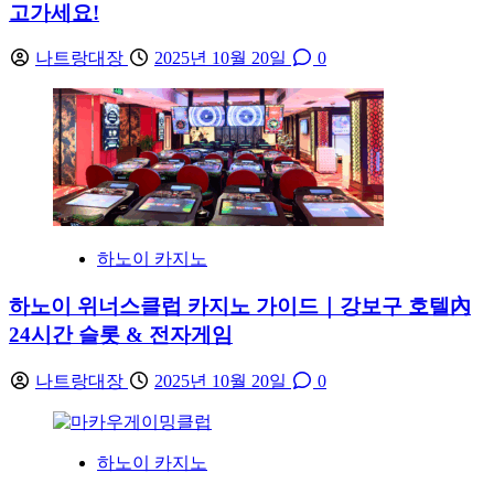
고가세요!
나트랑대장
2025년 10월 20일
0
하노이 카지노
하노이 위너스클럽 카지노 가이드｜강보구 호텔內
24시간 슬롯 & 전자게임
나트랑대장
2025년 10월 20일
0
하노이 카지노