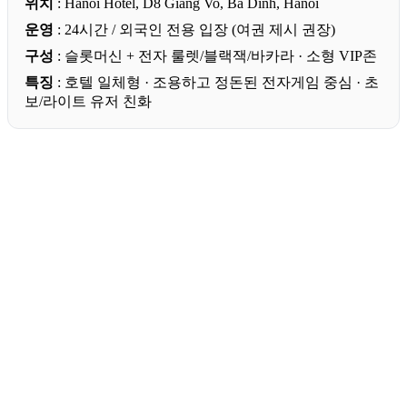
위치
: Hanoi Hotel, D8 Giang Vo, Ba Dinh, Hanoi
운영
: 24시간 / 외국인 전용 입장 (여권 제시 권장)
구성
: 슬롯머신 + 전자 룰렛/블랙잭/바카라 · 소형 VIP존
특징
: 호텔 일체형 · 조용하고 정돈된 전자게임 중심 · 초
보/라이트 유저 친화