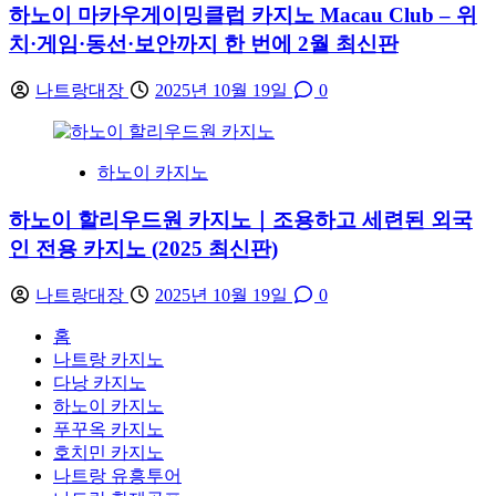
하노이 마카우게이밍클럽 카지노 Macau Club – 위
치·게임·동선·보안까지 한 번에 2월 최신판
나트랑대장
2025년 10월 19일
0
하노이 카지노
하노이 할리우드원 카지노｜조용하고 세련된 외국
인 전용 카지노 (2025 최신판)
나트랑대장
2025년 10월 19일
0
홈
나트랑 카지노
다낭 카지노
하노이 카지노
푸꾸옥 카지노
호치민 카지노
나트랑 유흥투어