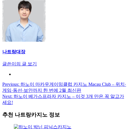
나트랑대장
글쓴이의 글 보기
Post
Previous:
하노이 마카우게이밍클럽 카지노 Macau Club – 위치·
게임·동선·보안까지 한 번에 2월 최신판
navigation
Next:
하노이 베가스프라자 카지노 – 이것 3개 만은 꼭 알고가
세요!
추천 나트랑카지노 정보