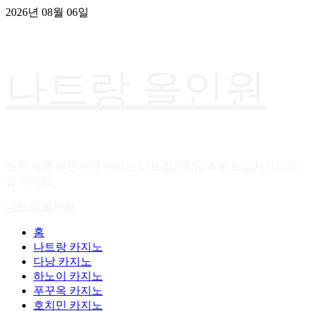
콘
2026년 08월 06일
텐
츠
로
건
나트랑 올인원
너
뛰
기
현지 체류 전문가가 전하는 나트랑카지노 & 베트남카지노 리
얼 가이드
기
나트랑 올인원
본
홈
메
나트랑 카지노
뉴
다낭 카지노
하노이 카지노
푸꾸옥 카지노
호치민 카지노