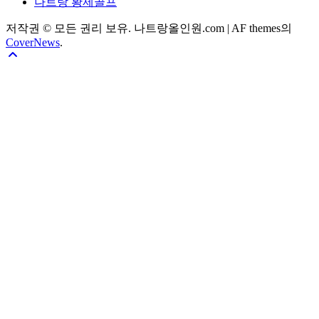
나트랑 황제골프
저작권 © 모든 권리 보유. 나트랑올인원.com
|
AF themes의
CoverNews
.