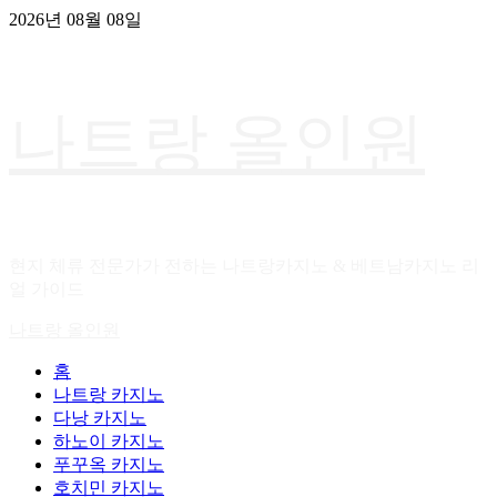
콘
2026년 08월 08일
텐
츠
로
건
나트랑 올인원
너
뛰
기
현지 체류 전문가가 전하는 나트랑카지노 & 베트남카지노 리
얼 가이드
기
나트랑 올인원
본
홈
메
나트랑 카지노
뉴
다낭 카지노
하노이 카지노
푸꾸옥 카지노
호치민 카지노