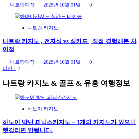
나트랑대장
2025년 10월 01일
0
나트랑 카지노
나트랑 카지노 , 전자식 vs 실카드 | 직접 경험해본 차
이점
나트랑대장
2025년 10월 01일
0
이전
1
2
글
페
나트랑 카지노 & 골프 & 유흥 여행정보
이
지
매
하노이 카지노
김
하노이 박닌 피닉스카지노 – 3개의 카지노가 있으니
헷갈리면 안됩니다.