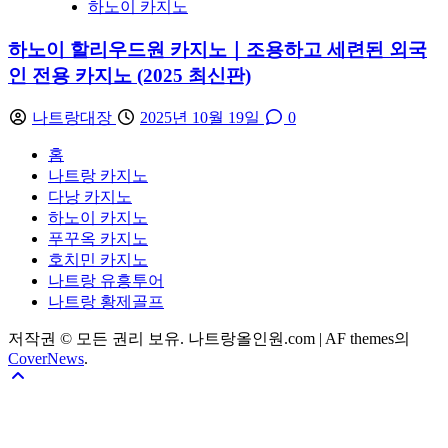
하노이 카지노
하노이 할리우드원 카지노｜조용하고 세련된 외국
인 전용 카지노 (2025 최신판)
나트랑대장
2025년 10월 19일
0
홈
나트랑 카지노
다낭 카지노
하노이 카지노
푸꾸옥 카지노
호치민 카지노
나트랑 유흥투어
나트랑 황제골프
저작권 © 모든 권리 보유. 나트랑올인원.com
|
AF themes의
CoverNews
.