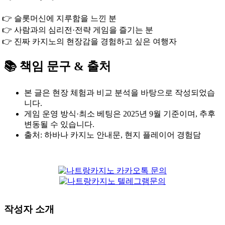
슬롯머신에 지루함을 느낀 분
사람과의 심리전·전략 게임을 즐기는 분
진짜 카지노의 현장감을 경험하고 싶은 여행자
📚 책임 문구 & 출처
본 글은 현장 체험과 비교 분석을 바탕으로 작성되었습
니다.
게임 운영 방식·최소 베팅은 2025년 9월 기준이며, 추후
변동될 수 있습니다.
출처: 하바나 카지노 안내문, 현지 플레이어 경험담
작성자 소개