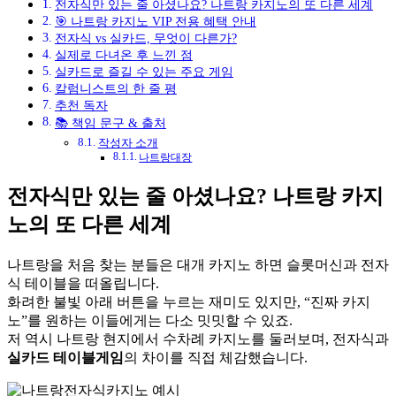
전자식만 있는 줄 아셨나요? 나트랑 카지노의 또 다른 세계
🎯 나트랑 카지노 VIP 전용 혜택 안내
전자식 vs 실카드, 무엇이 다른가?
실제로 다녀온 후 느낀 점
실카드로 즐길 수 있는 주요 게임
칼럼니스트의 한 줄 평
추천 독자
📚 책임 문구 & 출처
작성자 소개
나트랑대장
전자식만 있는 줄 아셨나요? 나트랑 카지
노의 또 다른 세계
나트랑을 처음 찾는 분들은 대개 카지노 하면 슬롯머신과 전자
식 테이블을 떠올립니다.
화려한 불빛 아래 버튼을 누르는 재미도 있지만, “진짜 카지
노”를 원하는 이들에게는 다소 밋밋할 수 있죠.
저 역시 나트랑 현지에서 수차례 카지노를 둘러보며, 전자식과
실카드 테이블게임
의 차이를 직접 체감했습니다.