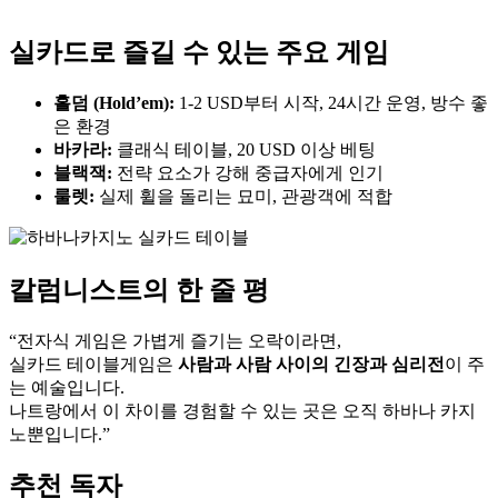
실카드로 즐길 수 있는 주요 게임
홀덤 (Hold’em):
1-2 USD부터 시작, 24시간 운영, 방수 좋
은 환경
바카라:
클래식 테이블, 20 USD 이상 베팅
블랙잭:
전략 요소가 강해 중급자에게 인기
룰렛:
실제 휠을 돌리는 묘미, 관광객에 적합
칼럼니스트의 한 줄 평
“전자식 게임은 가볍게 즐기는 오락이라면,
실카드 테이블게임은
사람과 사람 사이의 긴장과 심리전
이 주
는 예술입니다.
나트랑에서 이 차이를 경험할 수 있는 곳은 오직 하바나 카지
노뿐입니다.”
추천 독자