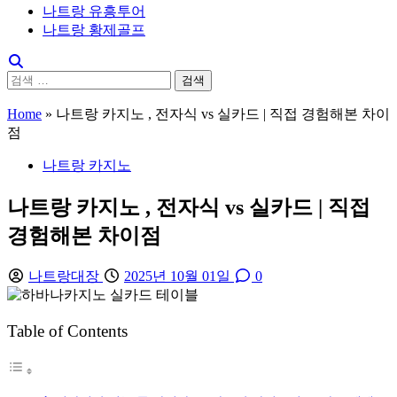
나트랑 유흥투어
나트랑 황제골프
검
색:
Home
»
나트랑 카지노 , 전자식 vs 실카드 | 직접 경험해본 차이
점
나트랑 카지노
나트랑 카지노 , 전자식 vs 실카드 | 직접
경험해본 차이점
나트랑대장
2025년 10월 01일
0
Table of Contents