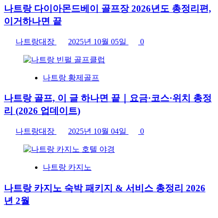
나트랑 다이아몬드베이 골프장 2026년도 총정리편,
이거하나면 끝
나트랑대장
2025년 10월 05일
0
나트랑 황제골프
나트랑 골프, 이 글 하나면 끝｜요금·코스·위치 총정
리 (2026 업데이트)
나트랑대장
2025년 10월 04일
0
나트랑 카지노
나트랑 카지노 숙박 패키지 & 서비스 총정리 2026
년 2월